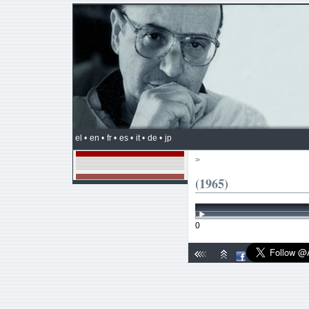
el •
en •
fr •
es •
it •
de •
jp
>
(1965)
0