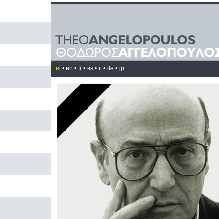
el
•
en •
fr •
es •
it •
de •
jp