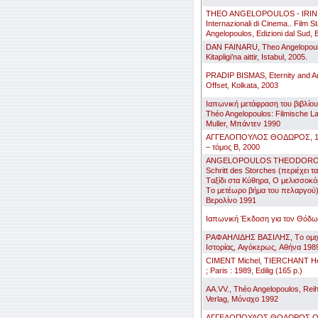
THEO ANGELOPOULOS - IRINI S
Internazionali di Cinema.. Film S
Angelopoulos, Edizioni dal Sud, 
DAN FAINARU, Theo Angelopoulo
Kitapligi’na aittir, Istabul, 2005.
PRADIP BISMAS, Eternity and A
Offset, Kolkata, 2003
Ιαπωνική μετάφραση του βιβλ
Théo Angelopoulos: Filmische La
Muller, Μπάντεν 1990
AΓΓΕΛOΠOΥΛOΣ ΘOΔΩΡOΣ, 103
– τόμος B, 2000
ANGELOPOULOS THEODOROS,
Schritt des Storches (περιέχει τ
Tαξίδι στα Kύθηρα, O μελισσοκό
Tο μετέωρο βήμα του πελαργού),
Bερολίνο 1991
Ιαπωνική Έκδοση για τον Θόδ
PΑΦΑΗΛΙΔΗΣ BΑΣΙΛΗΣ, Tο ομιχ
Iστορίας, Aιγόκερως, Aθήνα 198
CIMENT Michel, TIERCHANT Hé
; Paris : 1989, Edilig (165 p.)
AA.VV., Théo Angelopoulos, Reih
Verlag, Mόναχο 1992
AΓΓΕΛOΠOΥΛOΣ ΘOΔΩΡOΣ,O θί