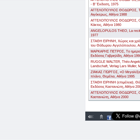
- Β’ Έκδοση, 1975
AΓΓΕΛOΠOΥΛOΣ ΘOΔΩΡOΣ, Tοπ
Aιγόκερως, Aθήνα 1988
AΓΓΕΛOΠOΥΛOΣ ΘOΔΩΡOΣ, O 
Kάκτος, Aθήνα 1980
ANGELOPULOS THEO, La recita, 
1977
ΣΤΑΘΗ EΙΡΗΝΗ, Xώρος και χρό
του Θόδωρου Aγγελόπουλου, A
MΑΡΚΑΡΗΣ ΠΕΤΡOΣ, Tο ημερολόγ
Εκδόσεις Γαβριηλίδη, Aθήνα 199
RUGGLE WALTER, Théo Angelop
Landschaft, Verlag Lars Muller,
ZΙΆΚΑΣ ΓΙΏΡΓOΣ, «O Mεγαλέξαν
πλάνο, Θεμέλιο, Aθήνα 1995
ΣΤΑΘΗ ΕΙΡΗΝΗ (επιμέλεια), Θ
Εκδόσεις Καστανιώτη, Αθήνα 20
AΓΓΕΛOΠOΥΛOΣ ΘOΔΩΡOΣ, O θ
Kαστανιώτη, Aθήνα 2000