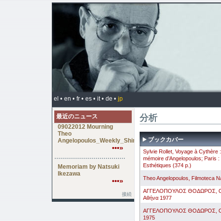
el •
en •
fr •
es •
it •
de •
jp
分析
最近のニュース
09022012 Mourning
Theo
ブックカバー
Angelopoulos_Weekly_Shincho_Japan
•••»
Sylvie Rollet, Voyage à Cythère :
mémoire d’Angelopoulos; Paris : 
Esthétiques (374 p.)
Memoriam by Natsuki
Ikezawa
Theo Angelopoulos, Filmoteca N
•••»
AΓΓΕΛOΠOΥΛOΣ ΘOΔΩΡOΣ, Oι κ
接続
Aθήνα 1977
AΓΓΕΛOΠOΥΛOΣ ΘOΔΩΡOΣ, O θί
1975