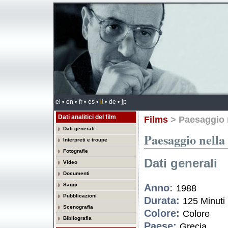
el •
en •
fr •
es •
it
•
de •
jp
Dati analitici del film
Films
> Paesaggio n
Dati generali
Paesaggio nella
Interpreti e troupe
Fotografie
Dati generali
Video
Documenti
Saggi
Anno:
1988
Pubblicazioni
Durata:
125 Minuti
Scenografia
Colore:
Colore
Βibliografia
Paese:
Grecia