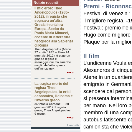
Notizie recenti
Premi - Riconosc
Il mio eroe: Theo
Angelopoulos (1935-
Festival di Venezia 
2012), il regista che
il migliore regista. 
sognava un’altra
Grecia in un’altra
Festival: premio Fel
Europa. Scelto da
Paola Maria Minucci,
Hugo come migliore r
docente di letteratura
Plaque per la miglior
neogreca alla Sapienza
di Roma
Theo Angelopoulos (Atene
27 aprile 1935 – Pireo 24
Il film
gennaio 2012), è stato un
grande regista e
L'undicenne Voula ed 
sceneggiatore ma sarebbe
meglio definirlo «poeta
dell’immagine».
Alexandros di cinque 
•••»
Atene in un quartier
emigrato in Germania.
La tragica morte del
regista Theo
scendere dal personal
Angelopoulos, la crisi
economica, il cinema e
si presenta intermin
l'inverno greco
di Antonio Carbone — 28
per mano. Nel loro p
gennaio 2012 Il regista
greco, Theo Angelopoulos,
membro di una compag
è morto.
•••»
autobus fatiscente co
Connetti
camionista che violen